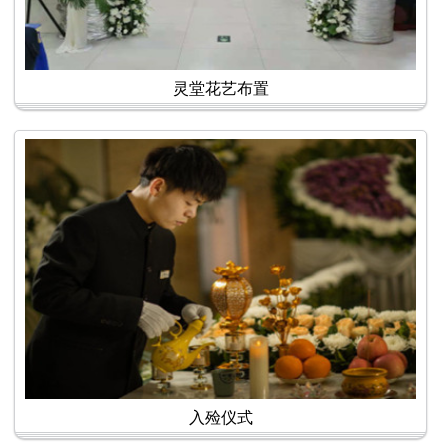
灵堂花艺布置
入殓仪式