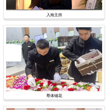
入殓主持
尊体铺花